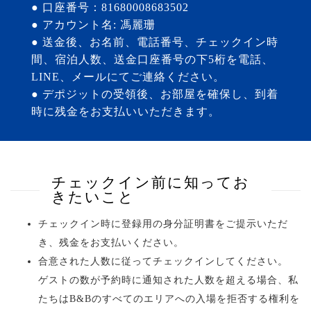
● 口座番号：81680008683502
● アカウント名: 馮麗珊
● 送金後、お名前、電話番号、チェックイン時
間、宿泊人数、送金口座番号の下5桁を電話、
LINE、メールにてご連絡ください。
● デポジットの受領後、お部屋を確保し、到着
時に残金をお支払いいただきます。
チェックイン前に知ってお
きたいこと
チェックイン時に登録用の身分証明書をご提示いただ
き、残金をお支払いください。
合意された人数に従ってチェックインしてください。
ゲストの数が予約時に通知された人数を超える場合、私
たちはB&Bのすべてのエリアへの入場を拒否する権利を