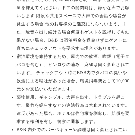
量を抑えてください。ドアの開閉時は、静かな声でお願
いします 階段や共用スペースで大声での会話や騒音が
発生する場合 他のお客様のご迷惑にならないよう、ま
た、騒音を出し続ける場合何度もゲストを説得しても効
果がない場合、B&B は宿泊料金を返金せずにゲストに
直ちにチェックアウトを要求する場合があります。
宿泊環境を維持するため、屋内での飲酒、喫煙（電子タ
バコを含む）、ビンロウの噛み、麻雀は固く禁止されて
います。 チェックアウト時にB&B内でタバコの臭いや
飲酒による嘔吐があった場合、環境消毒費として10,000
元をお支払いいただきます。
薬物使用、ギャンブル、大声を出す、トラブルを起こ
す、爆竹を鳴らすなどの違法行為は禁止されています。
違反があった場合、ホテルは住宅権を剥奪し、賠償を要
求する権利を有し、警察に通報します。
B&B 内外でのバーベキューや調理は固く禁止されてい