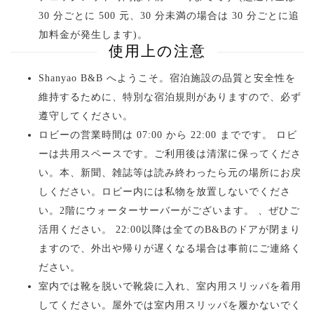
30 分ごとに 500 元、30 分未満の場合は 30 分ごとに追
加料金が発生します)。
使用上の注意
Shanyao B&B へようこそ。宿泊施設の品質と安全性を
維持するために、特別な宿泊規則がありますので、必ず
遵守してください。
ロビーの営業時間は 07:00 から 22:00 までです。 ロビ
ーは共用スペースです。ご利用後は清潔に保ってくださ
い。本、新聞、雑誌等は読み終わったら元の場所にお戻
しください。ロビー内には私物を放置しないでくださ
い。2階にウォーターサーバーがございます。 、ぜひご
活用ください。 22:00以降は全てのB&Bのドアが閉まり
ますので、外出や帰りが遅くなる場合は事前にご連絡く
ださい。
室内では靴を脱いで靴袋に入れ、室内用スリッパを着用
してください。屋外では室内用スリッパを履かないでく