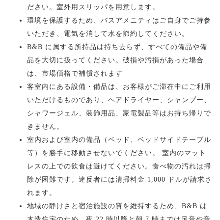
ださい。室外用スリッパを用意します。
環境を保護するため、バスアメニティはご自身でご持参
いただき、電気を消して水を節約してください。
B&B に属する所持品は持ち去らず、すべての備品や備
品を大切に扱ってください。破損や汚損があった場合
は、市場価格で補償されます
客室内にある設備・備品は、お客様がご滞在中にご利用
いただけるものであり、ヘアドライヤー、シャンプー、
シャワージェル、装飾用品、家電製品等はお持ち帰りで
きません。
室内および室内の備品（ベッド、ベッドサイドテーブル
等）を勝手に移動させないでください。 室内のマット
レスの上での飲食は避けてください。食べ物の汚れは掃
除が困難です。違反者には清掃料金 1,000 ドルが請求さ
れます。
地域の静けさと宿泊施設の質を維持するため、B&B は
木造住宅のため、夜 22 時以降と朝 7 時までは足音や音