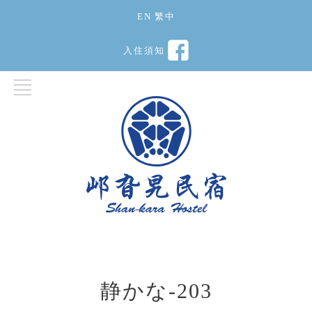
EN
繁中
入住須知
静かな-203