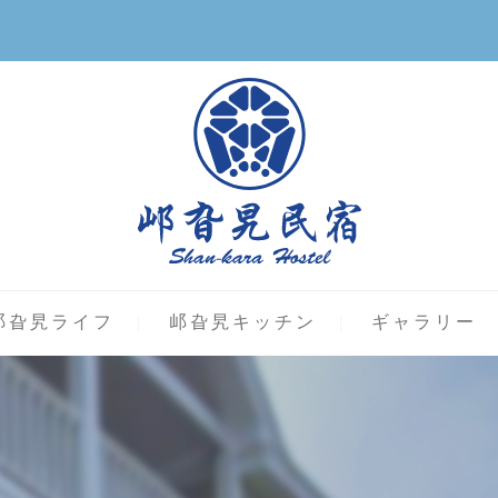
邖旮旯ライフ
邖旮旯キッチン
ギャラリー